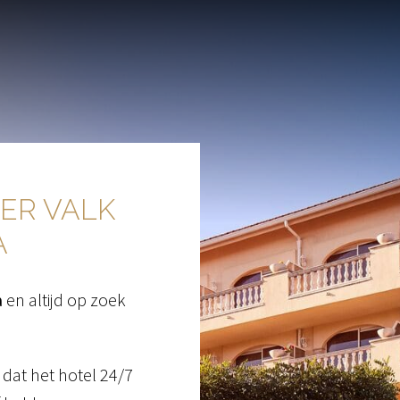
ER VALK 
A
a
 en altijd op zoek 
dat het hotel 24/7 