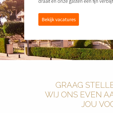
draait en onze gasten een fijn verbli
Bekijk vacatures
GRAAG STELLE
WIJ ONS EVEN AA
JOU VO